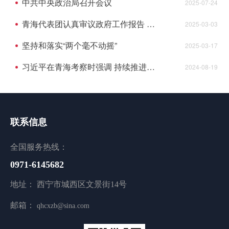
中共中央政治局召开会议
2025-07-24
青海代表团认真审议政府工作报告 吴晓军发言 罗东川主持并发言
2025-03-03
坚持和落实“两个毫不动摇”
2025-03-17
习近平在青海考察时强调 持续推进青藏高原生态保护和高质量发展 奋力谱写中国式现代化青海篇章
2024-08-19
联系信息
全国服务热线：
0971-6145682
地址： 西宁市城西区文景街14号
邮箱：
qhcxzb@sina.com