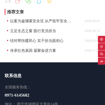
分享
推荐文章
以案为鉴绷紧安全弦 从严筑牢安全底线
2026-06-23
立足生态之窗 践行党员担当
2026-06-10
结对帮扶暖民心 实干担当践初心
2026-03-03
专
传承红色基因 凝聚奋进力量
2025-11-03
返
联系信息
全国服务热线：
0971-6145682
地址： 西宁市城西区文景街14号