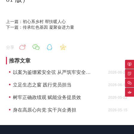
上一篇：初心系乡村 帮扶暖人心
下一篇：传承红色基因 凝聚奋进力量
分享
推荐文章
以案为鉴绷紧安全弦 从严筑牢安全底线
2026-06-23
专
立足生态之窗 践行党员担当
2026-06-10
返
树牢正确政绩观 赋能业务提质效
2026-05-22
身在高原心向党 实干兴企勇担
2026-05-15