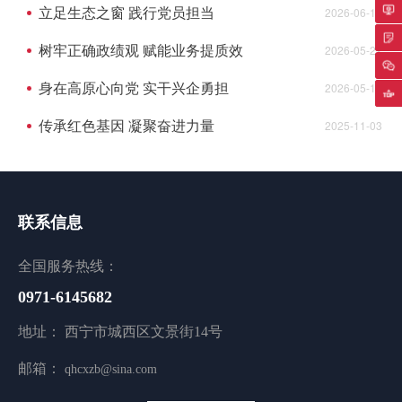
立足生态之窗 践行党员担当
2026-06-10
专
树牢正确政绩观 赋能业务提质效
2026-05-22
身在高原心向党 实干兴企勇担
2026-05-15
返
传承红色基因 凝聚奋进力量
2025-11-03
联系信息
全国服务热线：
0971-6145682
地址： 西宁市城西区文景街14号
邮箱：
qhcxzb@sina.com