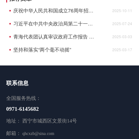
庆祝中华人民共和国成立76周年招待会在京举行
2025-10-11
习近平在中共中央政治局第二十一次集体学习时强调 坚持从抓作风入手推进全面从严治党 把新时代党的自我革命要求进一步落实到位
2025-07-24
青海代表团认真审议政府工作报告 吴晓军发言 罗东川主持并发言
2025-03-03
坚持和落实“两个毫不动摇”
2025-03-17
联系信息
全国服务热线：
0971-6145682
地址： 西宁市城西区文景街14号
邮箱：
qhcxzb@sina.com