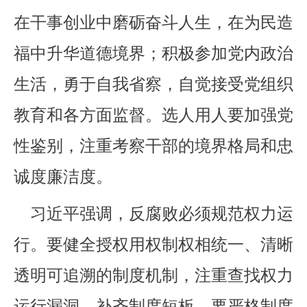
在干事创业中磨砺奋斗人生，在为民造
福中升华道德境界；积极参加党内政治
生活，勇于自我省察，自觉接受党组织
教育和各方面监督。选人用人要加强党
性鉴别，注重考察干部的境界格局和忠
诚度廉洁度。
习近平强调，反腐败必须规范权力运
行。要健全授权用权制权相统一、清晰
透明可追溯的制度机制，注重查找权力
运行漏洞、补齐制度短板。要严格制度