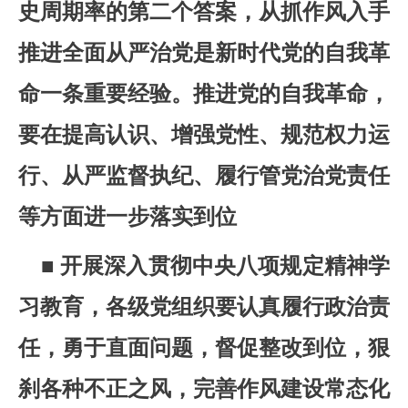
史周期率的第二个答案，从抓作风入手
推进全面从严治党是新时代党的自我革
命一条重要经验。推进党的自我革命，
要在提高认识、增强党性、规范权力运
行、从严监督执纪、履行管党治党责任
等方面进一步落实到位
■ 开展深入贯彻中央八项规定精神学
习教育，各级党组织要认真履行政治责
任，勇于直面问题，督促整改到位，狠
刹各种不正之风，完善作风建设常态化