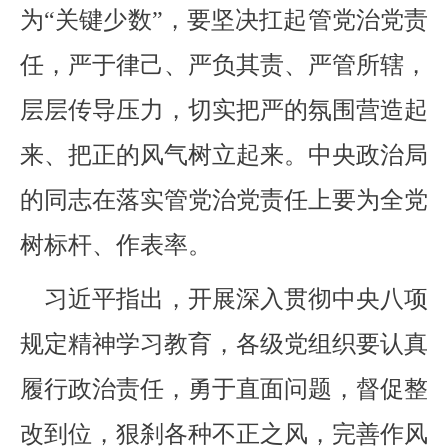
为“关键少数”，要坚决扛起管党治党责
任，严于律己、严负其责、严管所辖，
层层传导压力，切实把严的氛围营造起
来、把正的风气树立起来。中央政治局
的同志在落实管党治党责任上要为全党
树标杆、作表率。
习近平指出，开展深入贯彻中央八项
规定精神学习教育，各级党组织要认真
履行政治责任，勇于直面问题，督促整
改到位，狠刹各种不正之风，完善作风