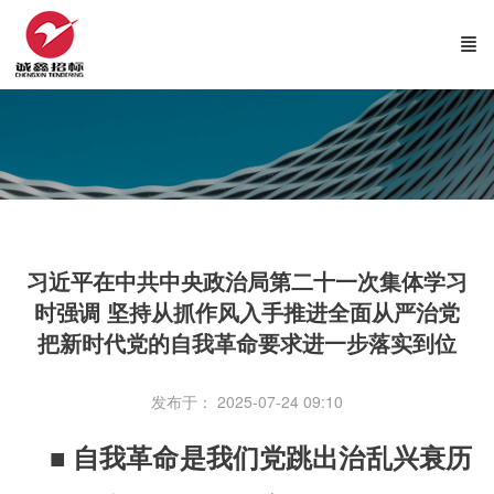
习近平在中共中央政治局第二十一次集体学习
时强调 坚持从抓作风入手推进全面从严治党
把新时代党的自我革命要求进一步落实到位
发布于： 2025-07-24 09:10
■ 自我革命是我们党跳出治乱兴衰历