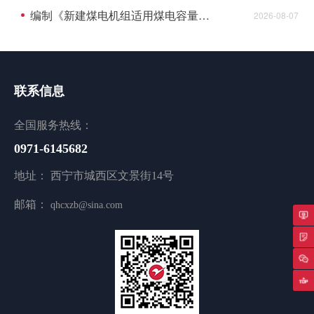
编制《新建煤电机组适用煤电容量电价机制认定及老旧机组关停技术评估》成交结果公告
2026-08-07
联系信息
全国服务热线：
0971-6145682
地址： 西宁市城西区文景街14号
邮箱：
qhcxzb@sina.com
专
返