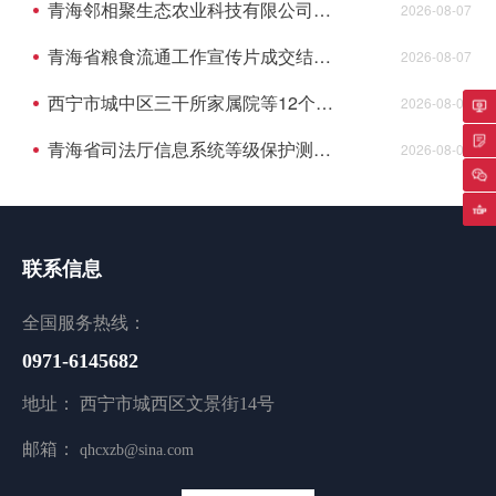
青海邻相聚生态农业科技有限公司供应链集散中心建设项目资格预审公告(代招标公告)
2026-08-07
青海省粮食流通工作宣传片成交结果公告
2026-08-07
西宁市城中区三干所家属院等12个老旧小 区配套基础设施建设项目监理成交结果公告
2026-08-07
专
青海省司法厅信息系统等级保护测评项目成交结果公告
2026-08-07
返
联系信息
全国服务热线：
0971-6145682
地址： 西宁市城西区文景街14号
邮箱：
qhcxzb@sina.com