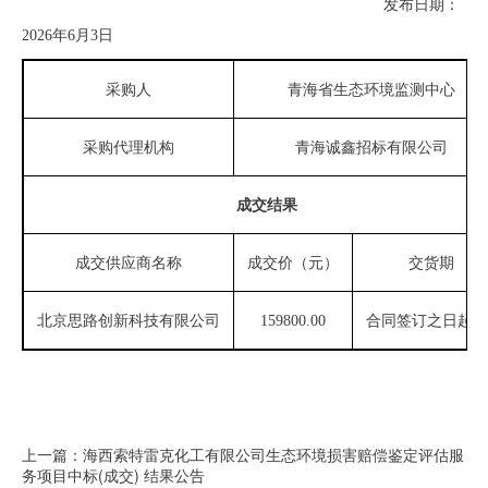
发布日期：
202
6
年
6
月
3
日
采购人
青海省生态环境监测中心
采购代理机构
青海诚鑫招标有限公司
成交结果
成交供应商名称
成交价（元）
交货期
北京思路创新科技有限公司
159800.00
合同签订之日起
1
上一篇：海西索特雷克化工有限公司生态环境损害赔偿鉴定评估服
务项目中标(成交) 结果公告