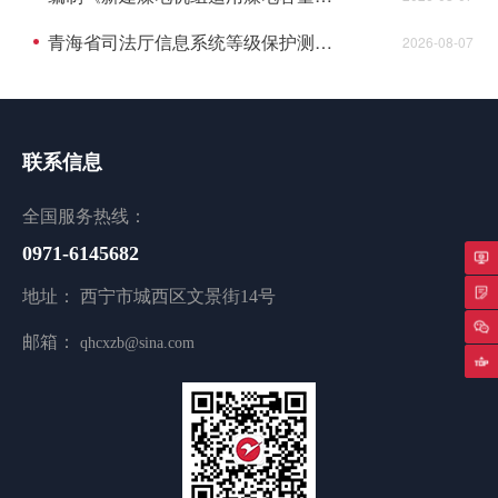
青海省司法厅信息系统等级保护测评项目成交结果公告
2026-08-07
联系信息
全国服务热线：
0971-6145682
专
地址： 西宁市城西区文景街14号
邮箱：
qhcxzb@sina.com
返