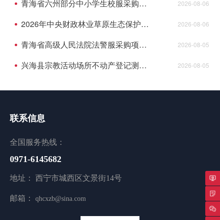
青海省六州部分中小学生校服采购项目的更正公告
2026-08-06
2026年中央财政林业草原生态保护恢复资金青海湖国家级自然保护区能力建设项目项目监理成交结果公告
2026-08-06
青海省高级人民法院法警服采购项目的竞争性谈判公告
2026-08-05
兴海县宗教活动场所不动产登记测绘项目中标(成交)结果公告
2026-08-05
联系信息
全国服务热线：
0971-6145682
地址： 西宁市城西区文景街14号
专
邮箱：
qhcxzb@sina.com