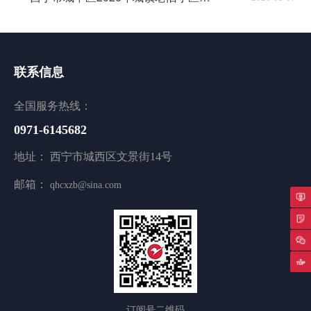
联系信息
全国服务热线：
0971-6145682
地址： 西宁市城西区文景街14号
邮箱：
qhcxzb@sina.com
专
返
订阅号二维码