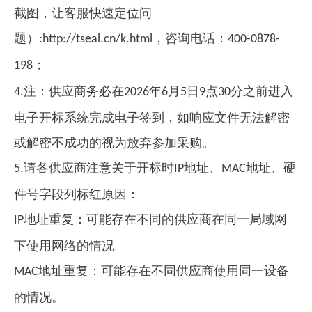
截图，让客服快速定位问
题）
，咨询电话：
:http://tseal.cn/k.html
400-0878-
；
198
注：供应商务必在
年
月
日
点
分之前进入
4.
2026
6
5
9
30
电子开标系统完成电子签到，如响应文件无法解密
或解密不成功的视为放弃参加采购。
请各供应商注意关于开标时
地址、
地址、硬
5.
IP
MAC
件号字段列标红原因：
地址重复：可能存在不同的供应商在同一局域网
IP
下使用网络的情况。
地址重复：可能存在不同供应商使用同一设备
MAC
的情况。