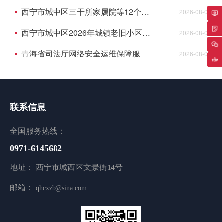
西宁市城中区三干所家属院等12个老旧小 区配套基础设施建设项目监理成交结果公告
2026-08-07
专
西宁市城中区2026年城镇老旧小区综合墅治项目--民俗风情园等2个小区监理成交结果公告
2026-08-07
青海省司法厅网络安全运维保障服务项目成交结果公告
2026-08-07
返
联系信息
全国服务热线：
0971-6145682
地址： 西宁市城西区文景街14号
邮箱：
qhcxzb@sina.com