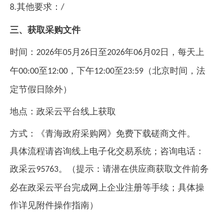
其他要求：
8.
/
三、获取采购文件
时间：
年
月
日
至
年
月
日
，每天上
2026
05
26
2026
06
02
午
至
，下午
至
（北京时间，法
00:00
12:00
12:00
23:59
定节假日除外）
地点：
政采云平台线上获取
方式：
《青海政府采购网》免费下载磋商文件。
具体流程请咨询线上电子化交易系统；咨询电话：
政采云
。（提示：请潜在供应商获取文件前务
95763
必在政采云平台完成网上企业注册等手续；具体操
作详见附件操作指南）