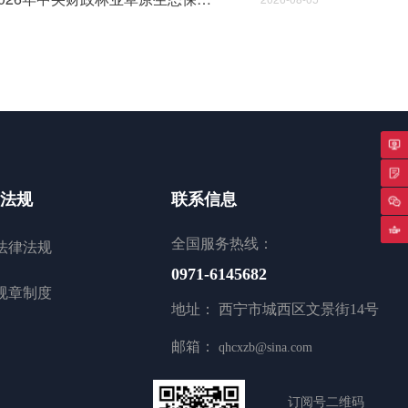
专
法规
联系信息
返
法律法规
全国服务热线：
0971-6145682
规章制度
地址： 西宁市城西区文景街14号
邮箱：
qhcxzb@sina.com
订阅号二维码