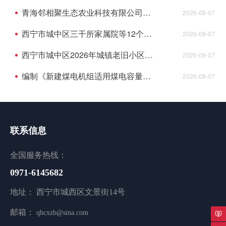
青海邻相聚生态农业科技有限公司供应链集散中心建设项目资格预审公告(代招标公告)
2026-08-07
西宁市城中区三干所家属院等12个老旧小 区配套基础设施建设项目监理成交结果公告
2026-08-07
西宁市城中区2026年城镇老旧小区综合墅治项目--民俗风情园等2个小区监理成交结果公告
2026-08-07
编制《新建煤电机组适用煤电容量电价机制认定及老旧机组关停技术评估》成交结果公告
2026-08-07
联系信息
全国服务热线：
0971-6145682
地址： 西宁市城西区文景街14号
邮箱：
qhcxzb@sina.com