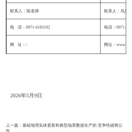
联系人：
陈
老师
联系人：鸟枭
电
话：0971-6183102
电话：
0971-61
网
址：
/
网址：
www.qhc
2026年5月9日
上一篇：基础地理实体更新和典型场景数据生产的 竞争性磋商公
告