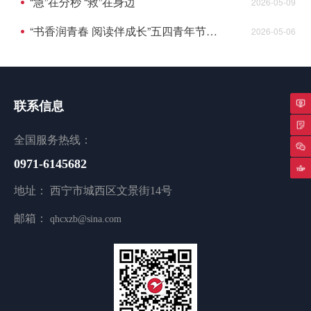
“急”在分秒 “救”在身边
2026-05-09
“书香润青春 阅读伴成长”五四青年节图书分享活动
2026-05-06
联系信息
专
全国服务热线：
0971-6145682
返
地址： 西宁市城西区文景街14号
邮箱：
qhcxzb@sina.com