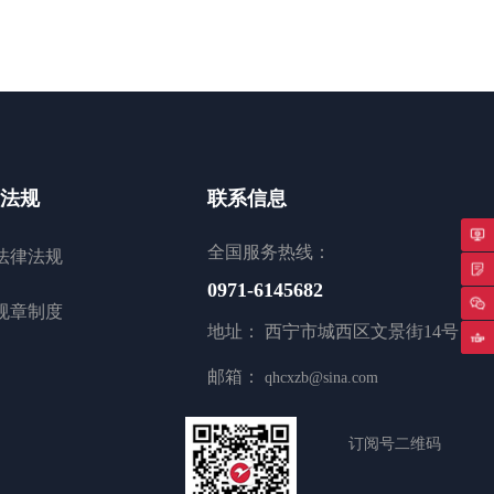
法规
联系信息
法律法规
全国服务热线：
专
0971-6145682
规章制度
地址： 西宁市城西区文景街14号
返
邮箱：
qhcxzb@sina.com
订阅号二维码