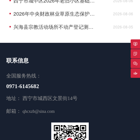
西宁市城中区2026年老旧小区基础设施改造项目全过程项目管理中标候选人公示
2026-08-06
2026年中央财政林业草原生态保护恢复资金青海湖国家级自然保护区能力建设项目项目监理成交结果公告
2026-08-06
兴海县宗教活动场所不动产登记测绘项目中标(成交)结果公告
2026-08-05
专
联系信息
返
全国服务热线：
0971-6145682
地址： 西宁市城西区文景街14号
邮箱：
qhcxzb@sina.com