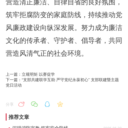
营造清正廉洁、自律自省的良好氛围，
筑牢拒腐防变的家庭防线，持续推动党
风廉政建设向纵深发展。努力成为廉洁
文化的传承者、守护者、倡导者，共同
营造风清气正的社会环境。
上一篇：立规明矩 以赛促学
下一篇：“支部共建联学互助 严守党纪永葆初心” 支部联建暨主题
党日活动
分享
推荐文章
深耕消防宣教 筑牢安全防线
2026-06-30