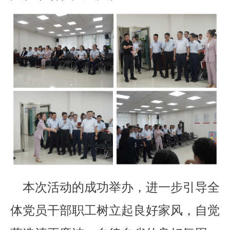
本次活动的成功举办，进一步引导全
体党员干部职工树立起良好家风，自觉