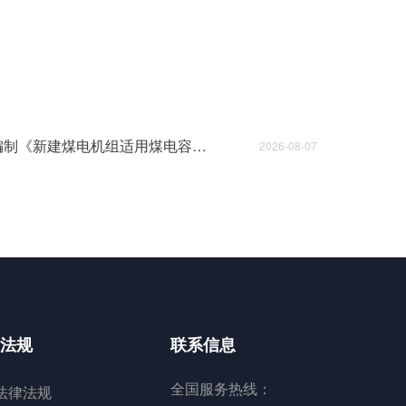
编制《新建煤电机组适用煤电容量电价机制认定及老旧机组关停技术评估》成交结果公告
2026-08-07
法规
联系信息
法律法规
全国服务热线：