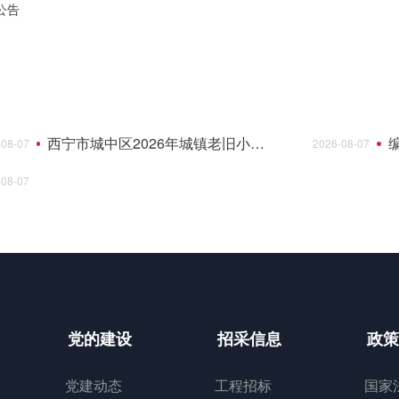
公告
西宁市城中区2026年城镇老旧小区综合墅治项目--民俗风情园等2个小区监理成交结果公告
-08-07
2026-08-07
-08-07
党的建设
招采信息
政策
党建动态
工程招标
国家