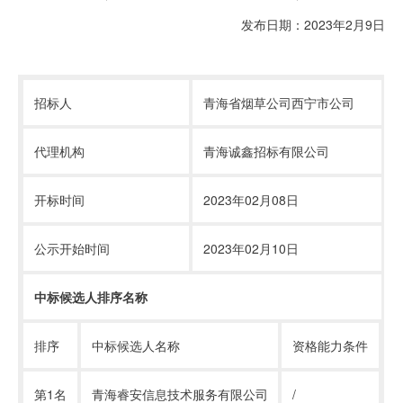
发布日期：
2023
年
2
月
9
日
招标人
青海省烟草公司西宁市公司
代理机构
青海诚鑫招标有限公司
开标时间
2023年
02
月
08
日
公示开始时间
2023年
02
月
10
日
中标候选人排序名称
排序
中标候选人名称
资格能力条件
第
1
名
青海睿安信息技术服务有限公司
/
2