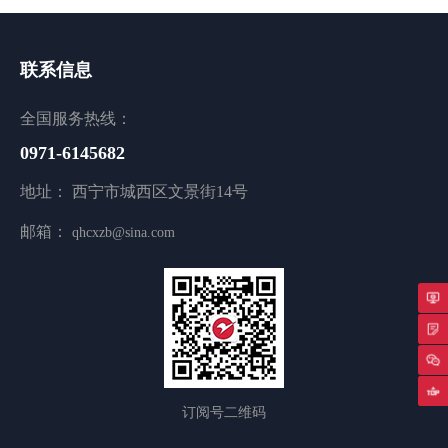
联系信息
全国服务热线：
0971-6145682
地址： 西宁市城西区文景街14号
邮箱：
qhcxzb@sina.com
专
返
订阅号二维码