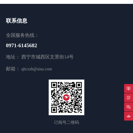
联系信息
全国服务热线：
0971-6145682
地址： 西宁市城西区文景街14号
邮箱：
qhcxzb@sina.com
专
返
订阅号二维码