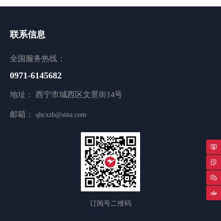
联系信息
全国服务热线：
0971-6145682
地址： 西宁市城西区文景街14号
邮箱：
qhcxzb@sina.com
专
返
订阅号二维码