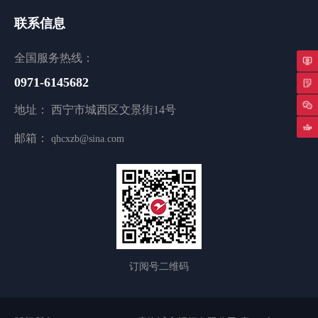
联系信息
全国服务热线：
0971-6145682
专
地址： 西宁市城西区文景街14号
返
邮箱：
qhcxzb@sina.com
订阅号二维码